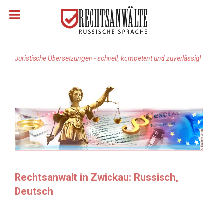
Juristische Übersetzungen - schnell, kompetent und zuverlässig!
Homepage
Rechtsanwälte: Russisch
Rechtsgebiete
Rechtsanwalt suchen
Rechtsanwalt in Zwickau: Russisch,
Deutsch
Rechtsanwalt Türkisch
Rechtsanwalt Arabisch