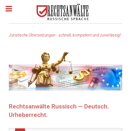
Juristische Übersetzungen - schnell, kompetent und zuverlässig!
Homepage
Rechtsanwälte: Russisch
Rechtsgebiete
Rechtsanwalt suchen
Rechtsanwälte Russisch — Deutsch.
Urheberrecht.
Rechtsanwalt Türkisch
Rechtsanwalt Arabisch