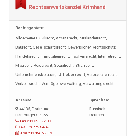
Rechtsanwaltskanzlei Krimhand
Rechtsanwalt Polnisch
Rechtsgebiete:
Rechtsanwalt Italienisch
Allgemeines Zivilrecht, Arbeitsrecht, Ausländerrecht,
Baurecht, Gesellschaftsrecht, Gewerblicher Rechtsschutz,
Handelsrecht, Immobilienrecht, Insolvenzrecht, Internetrecht,
Mietrecht, Reiserecht, Sozialrecht, Strafrecht,
Unternehmensberatung,
Urheberrecht
, Verbraucherrecht,
Verkehrsrecht, Vermögensverwaltung, Verwaltungsrecht.
Adresse:
Sprachen:
44135, Dortmund
Russisch
Hamburger Str., 65
Deutsch
+49 231 396 27 03
+49 179 772 54 49
+49 231 396 27 04