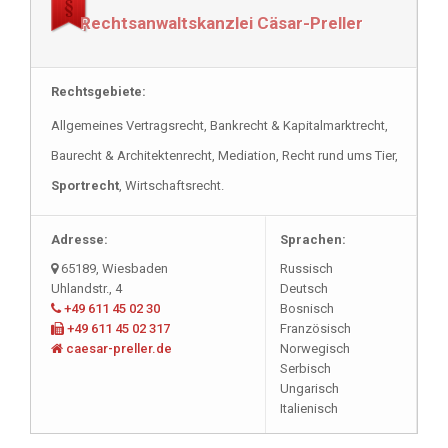
Rechtsanwaltskanzlei Cäsar-Preller
Rechtsanwalt Polnisch
Rechtsgebiete:
Rechtsanwalt Italienisch
Allgemeines Vertragsrecht, Bankrecht & Kapitalmarktrecht,
Baurecht & Architektenrecht, Mediation, Recht rund ums Tier,
Sportrecht
, Wirtschaftsrecht.
Adresse:
Sprachen:
65189, Wiesbaden
Russisch
Uhlandstr., 4
Deutsch
+49 611 45 02 30
Bosnisch
+49 611 45 02 317
Französisch
caesar-preller.de
Norwegisch
Serbisch
Ungarisch
Italienisch