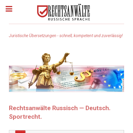
Juristische Übersetzungen - schnell, kompetent und zuverlässig!
Homepage
Rechtsanwälte: Russisch
Rechtsgebiete
Rechtsanwalt suchen
Rechtsanwälte Russisch — Deutsch.
Sportrecht.
Rechtsanwalt Türkisch
Rechtsanwalt Arabisch