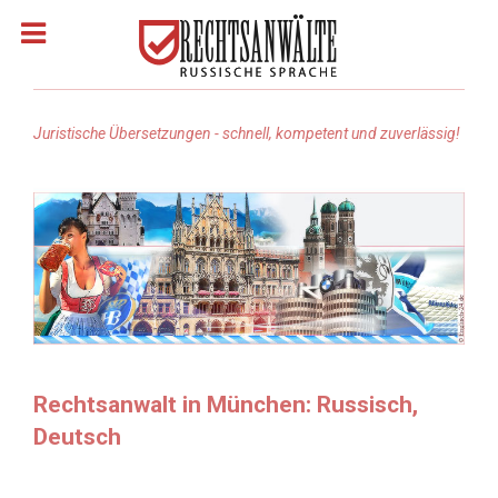
Juristische Übersetzungen - schnell, kompetent und zuverlässig!
Homepage
Rechtsanwälte: Russisch
Rechtsgebiete
Rechtsanwalt suchen
Rechtsanwalt in München: Russisch,
Deutsch
Rechtsanwalt Türkisch
Rechtsanwalt Arabisch