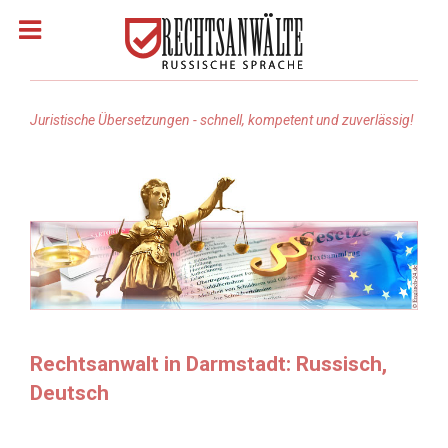
Juristische Übersetzungen - schnell, kompetent und zuverlässig!
Homepage
Rechtsanwälte: Russisch
Rechtsgebiete
Rechtsanwalt suchen
Rechtsanwalt in Darmstadt: Russisch,
Deutsch
Rechtsanwalt Türkisch
Rechtsanwalt Arabisch